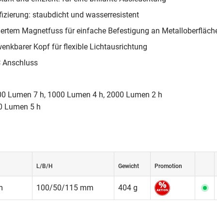
fizierung: staubdicht und wasserresistent
riertem Magnetfuss für einfache Befestigung an Metalloberfläch
enkbarer Kopf für flexible Lichtausrichtung
C Anschluss
0 Lumen 7 h, 1000 Lumen 4 h, 2000 Lumen 2 h
 Lumen 5 h
L/B/H
Gewicht
Promotion
m
100/50/115 mm
404 g