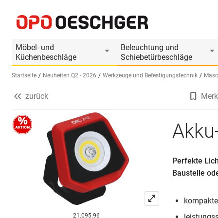
Akku-LED-Strahler OK-LINE
Produktinformationen
Möbel- und
Beleuchtung und
Küchenbeschläge
Schiebetürbeschläge
Startseite
Neuheiten Q2 - 2026
Werkzeuge und Befestigungstechnik
Masc
zurück
Merk
Sprache wählen (DE)
Akku-
Perfekte Lic
Baustelle ode
kompaktes
21.095.96
leistungss