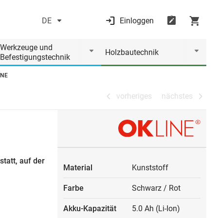
DE
Einloggen
vorheriges
nächstes
Werkzeuge und
Holzbautechnik
Befestigungstechnik
INE
vorheriges
nächstes
tatt, auf der
Material
Kunststoff
Farbe
Schwarz
/
Rot
Akku-Kapazität
5.0 Ah (Li-Ion)