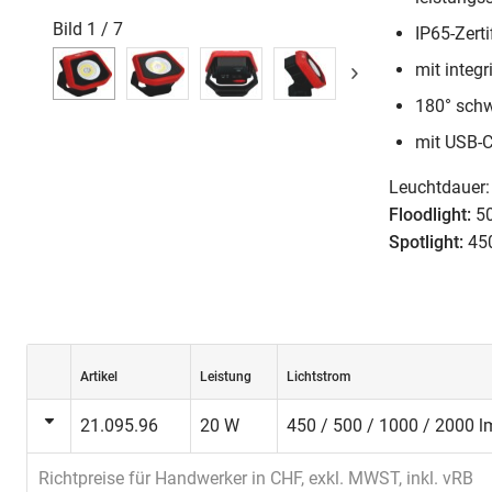
Bild
1
/
7
IP65-Zerti
mit integ
180° schw
mit USB-
Leuchtdauer:
Floodlight:
50
Spotlight:
450
Artikel
Leistung
Lichtstrom
21.095.96
20 W
450 / 500 / 1000 / 2000 l
Richtpreise für Handwerker in CHF, exkl. MWST, inkl. vRB