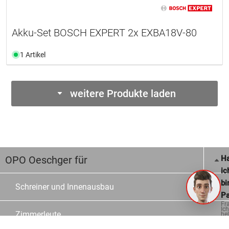
Akku-Set BOSCH EXPERT 2x EXBA18V-80
1 Artikel
weitere Produkte laden
OPO Oeschger für
Ha
ic
bi
Schreiner und Innenausbau
Pa
Fr
Ich
Zimmerleute
hel
ge