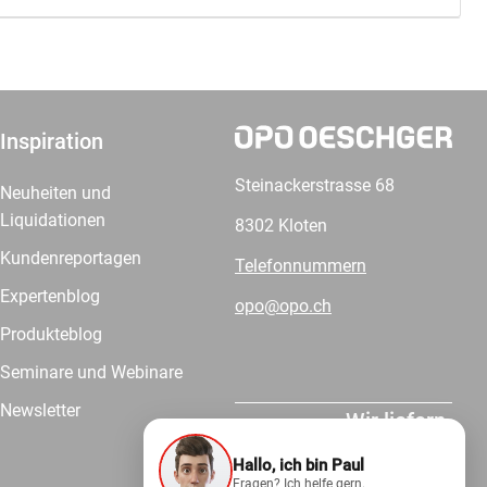
Inspiration
Steinackerstrasse 68
Neuheiten und
Liquidationen
8302 Kloten
Kundenreportagen
Telefonnummern
Expertenblog
opo@opo.ch
Produkteblog
Seminare und Webinare
Newsletter
Wir liefern.
Hallo, ich bin Paul
Fragen? Ich helfe gern.