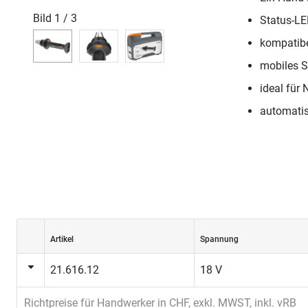
Bild
1
/
3
Status-LE
kompatib
mobiles 
ideal für
automatis
Artikel
Spannung
21.616.12
18 V
Richtpreise für Handwerker in CHF, exkl. MWST, inkl. vRB