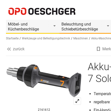
Akku-Heissluftgebläse STEINEL MH 7 Solo
Produktinformationen
Möbel- und
Beleuchtung und
Küchenbeschläge
Schiebetürbeschläge
Startseite
Werkzeuge und Befestigungstechnik
Maschinen
Akku-Maschin
zurück
Merk
Sprache wählen (DE)
Akku
7 Sol
Temperatu
regelbare
Ein-Hand-
2161612