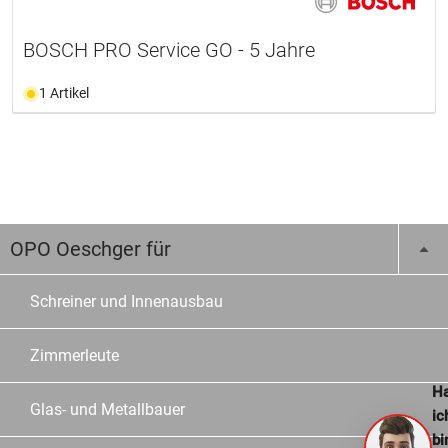
BOSCH PRO Service GO - 5 Jahre
1 Artikel
OPO Oeschger für
Schreiner und Innenausbau
Zimmerleute
Ha
Glas- und Metallbauer
ic
bi