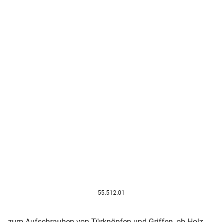
55.512.01
zum Aufschrauben von Türknöpfen und Griffen, ob Holz,