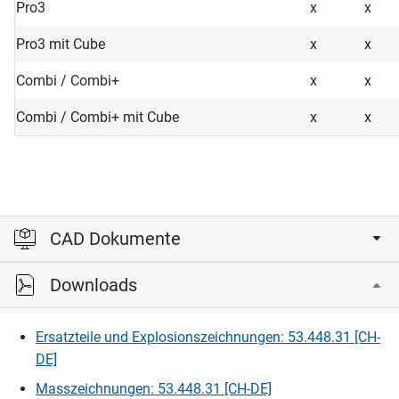
Pro3
x
x
Pro3 mit Cube
x
x
Combi / Combi+
x
x
Combi / Combi+ mit Cube
x
x
CAD Dokumente
Downloads
Bitte einloggen, um die CAD‑Dateien anzeigen und
herunterladen zu können.
Ersatzteile und Explosionszeichnungen: 53.448.31 [CH-
DE]
Einloggen
Masszeichnungen: 53.448.31 [CH-DE]