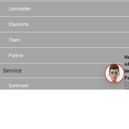
Lehrstellen
Standorte
Team
Partner
Ha
ic
Service
bi
Pa
Fr
Sortiment
Ich
hel
ge
Marken
Kataloge