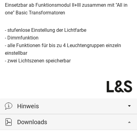
Einsetzbar ab Funktionsmodul II+III zusammen mit "All in
one" Basic Transformatoren
- stufenlose Einstellung der Lichtfarbe
- Dimmfunktion
- alle Funktionen für bis zu 4 Leuchtengruppen einzeln
einstellbar
- zwei Lichtszenen speicherbar
Hinweis
Downloads
Memory Funktion bei Ein- Ausschalten oder Trennen von
230 V: