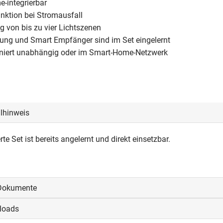
-integrierbar
ktion bei Stromausfall
g von bis zu vier Lichtszenen
ung und Smart Empfänger sind im Set eingelernt
oniert unabhängig oder im Smart-Home-Netzwerk
llhinweis
rte Set ist bereits angelernt und direkt einsetzbar.
Dokumente
loads
oggen, um die CAD‑Dateien anzeigen und herunterladen zu könne