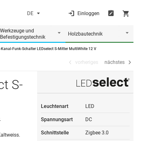
DE
Einloggen
vorheriges
nächstes
Werkzeuge und
Holzbautechnik
Befestigungstechnik
-Kanal-Funk-Schalter LEDselect S-Mitter MultiWhite 12 V
vorheriges
nächstes
t S-
Leuchtenart
LED
.
Spannungsart
DC
Schnittstelle
Zigbee 3.0
altweiss.