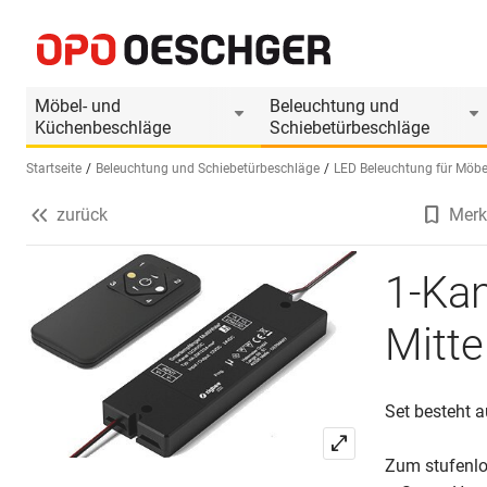
1-Kanal-Funk-Schalter LEDselect S-Mitter Multi
Produktinformationen
Produkt ist Zubehör
Möbel- und
Beleuchtung und
Küchenbeschläge
Schiebetürbeschläge
Startseite
Beleuchtung und Schiebetürbeschläge
LED Beleuchtung für Möbe
zurück
Merk
Sprache wählen (DE)
1-Kan
Mitte
Set besteht 
Zum stufenlo