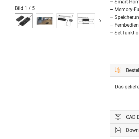
– Smart-Home
Bild
1
/
5
– Memory-Fun
– Speicherun
– Fernbedien
– Set funkti
Beste
Das geliefe
CAD 
Down
Bitte einl