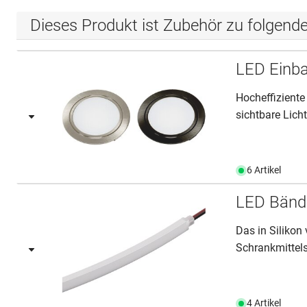
Dieses Produkt ist Zubehör zu folgend
LED Einba
Hocheffiziente
sichtbare Lich
6 Artikel
LED Bände
Das in Siliko
Schrankmittelse
4 Artikel